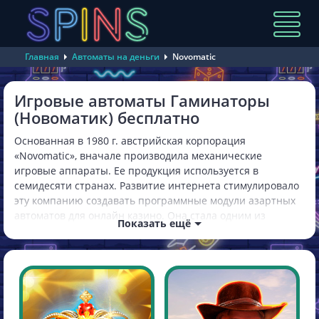
Главная
Автоматы на деньги
Novomatic
Игровые автоматы Гаминаторы
(Новоматик) бесплатно
Основанная в 1980 г. австрийская корпорация
«Novomatic», вначале производила механические
игровые аппараты. Ее продукция используется в
семидесяти странах. Развитие интернета стимулировало
эту компанию создавать программные модули азартных
автоматов для онлайн казино. Она стала одним из
Показать ещё
наиболее крупных разработчиков гемблинг софта.
С 2011 года, после
поглощения компании
«Greentube», «Новоматик»