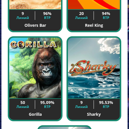
9
96%
20
94%
Линий
RTP
Линий
RTP
Olivers Bar
Reel King
50
95,09%
9
95,53%
Линий
RTP
Линий
RTP
Gorilla
Sharky