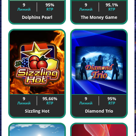
9
95%
9
95,1%
Линий
RTP
Линий
RTP
Dolphins Pearl
The Money Game
9
95,66%
9
95%
Линий
RTP
Линий
RTP
Sizzling Hot
Diamond Trio