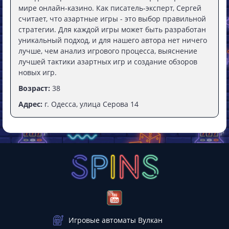
мире онлайн-казино. Как писатель-эксперт, Сергей
игры. Автоматы «Novomatic» дают возможность
считает, что азартные игры - это выбор правильной
посетителям казино за несколько раундов
стратегии. Для каждой игры может быть разработан
увеличивать остатки на депозитном счету.
уникальный подход, и для нашего автора нет ничего
В коллекции продуктов «Новоматик» есть много
лучше, чем анализ игрового процесса, выяснение
увлекательных
игровых автоматов на реальные деньги
,
лучшей тактики азартных игр и создание обзоров
сделанных с использованием 3D графики. Эти
новых игр.
гаминаторы помогут увлекательно проводить время за
игрой всем, кто ценит визуальные эффекты и необычное
Возраст:
38
оформление аппаратов.
Адрес:
г. Одесса, улица Серова 14
Принципы работы гаминаторов
Функционирование игровых аппаратов компании
«Новоматик» основана на выдаче результатов спинов
через защищенные генераторы случайных чисел. После
каждого раунда призовая комбинация на барабанах
определяется случайным образом. Работа независимых
Игровые автоматы Вулкан
алгоритмов СЧ четко контролируется соответствующими