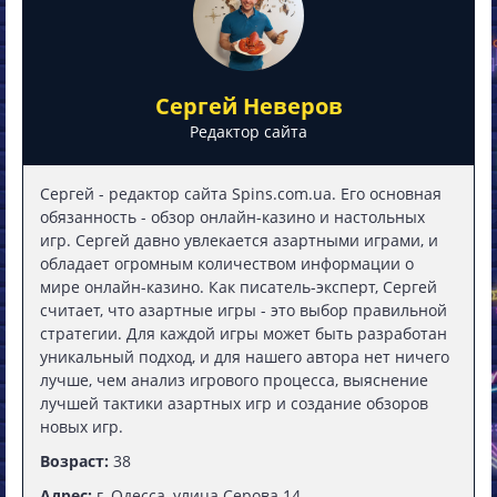
Сергей Неверов
Редактор сайта
Сергей - редактор сайта Spins.com.ua. Его основная
обязанность - обзор онлайн-казино и настольных
игр. Сергей давно увлекается азартными играми, и
обладает огромным количеством информации о
мире онлайн-казино. Как писатель-эксперт, Сергей
считает, что азартные игры - это выбор правильной
стратегии. Для каждой игры может быть разработан
уникальный подход, и для нашего автора нет ничего
лучше, чем анализ игрового процесса, выяснение
лучшей тактики азартных игр и создание обзоров
новых игр.
Возраст:
38
Адрес:
г. Одесса, улица Серова 14