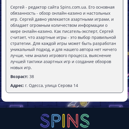
Сергей - редактор сайта Spins.com.ua. Его основная
обязанность - обзор онлайн-казино и настольных
игр. Сергей давно увлекается азартными играми, и
обладает огромным количеством информации о
мире онлайн-казино. Как писатель-эксперт, Сергей
считает, что азартные игры - это выбор правильной
стратегии. Для каждой игры может быть разработан
уникальный подход, и для нашего автора нет ничего
лучше, чем анализ игрового процесса, выяснение
лучшей тактики азартных игр и создание обзоров
новых игр.
новых клиентов, а также удерживают активных игроков.
Возраст:
38
Ознакомиться с бонусами Джойказино можно на
Адрес:
г. Одесса, улица Серова 14
официальном сайте в специальном разделе “Промо”, где
есть вся информация об актуальных акциях. Постоянно
действует “Приветственный бонус” для новых
посетителей казино, который распространяется на
первые пять депозитов в клубе.
При первом пополнении счета можно получить