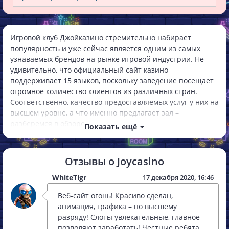
Игровой клуб Джойказино стремительно набирает
популярность и уже сейчас является одним из самых
узнаваемых брендов на рынке игровой индустрии. Не
удивительно, что официальный сайт казино
поддерживает 15 языков, поскольку заведение посещает
огромное количество клиентов из различных стран.
Соответственно, качество предоставляемых услуг у них на
высшем уровне, а что именно предлагает зал –
разберемся в обзоре.
Показать ещё
Регистрация в Джойказино: как создать
аккаунт на сайте казино Джойказино
Отзывы о Joycasino
Чтобы начать игру на реальные деньги, необходимо
WhiteTigr
17 декабря 2020, 16:46
пройти регистрацию. Создание аккаунта занимает
несколько минут, поскольку процесс был максимально
Веб-сайт огонь! Красиво сделан,
анимация, графика – по высшему
разряду! Слоты увлекательные, главное
позволяют заработать! Честные ребята,