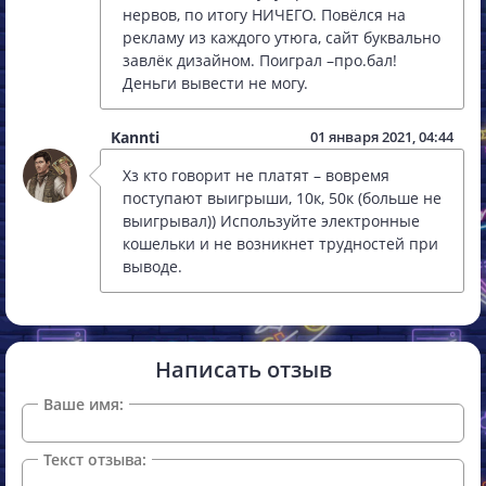
процесс не будет считаться завершенным;
нервов, по итогу НИЧЕГО. Повёлся на
Пароль – постарайтесь придумать как можно более
рекламу из каждого утюга, сайт буквально
сложную комбинацию из цифр и букв нижнего и
завлёк дизайном. Поиграл –про.бал!
верхнего регистра, чтобы его было не так легко
Деньги вывести не могу.
взломать;
Имя и фамилия – не пытайтесь обмануть игровой
Kannti
01 января 2021, 04:44
клуб, указывая не настоящие данные, поскольку позже
вам придется проходить процесс верификации и
Хз кто говорит не платят – вовремя
присылать документы на подтверждение;
поступают выигрыши, 10к, 50к (больше не
Год, месяц и день рождения;
выигрывал)) Используйте электронные
Юзернейм, который будет отображаться только на
кошельки и не возникнет трудностей при
сайте;
выводе.
Номер телефона – также не стоит указывать
придуманный или старый номер, поскольку
администрация может в любой момент позвонить,
чтобы проверить подлинность информации;
Написать отзыв
Валюту – стоит очень внимательно подойти к этому
пункту, поскольку данное решение принимается один
Ваше имя:
раз и потом его изменить невозможно. В Джойказино
есть выбор из десяти самых востребованных валют,
Текст отзыва:
поэтому выбор не будет слишком сложным.