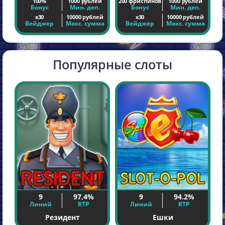
“Новые” и “Джекпоты”, за счет чего отыскать автомат по
100%
1000 рублей
200 фриспинов
1000 рублей
Бонус
Мин. деп.
Бонус
Мин. деп.
интересам намного проще и быстрее.
х30
10000 рублей
х30
10000 рублей
Вейджер
Макс. сумма
Вейджер
Макс. сумма
Помимо игровых аппаратов в Джойказино можно
запустить видео покер и другие настольные игры, среди
которых множество видов покера, баккары, рулетки и
блэкджека.
Популярные слоты
Доступна live-игра, в которой принимают участие
живые дилеры. За счет присутствия реального
человека вы сможете испытать настоящий азарт,
который не чувствуется во время игры за
компьютером. К тому же, здесь можно играть только
на реальные деньги, демонстрационная версия в данном
режиме отсутствует.
Бонусные предложения: обзор акций и
бонусов
9
97,4%
9
94.2%
Название
Номер
Условие
Линий
RTP
Линий
RTP
Разм
бонуса
депозита
получения
Резидент
Ешки